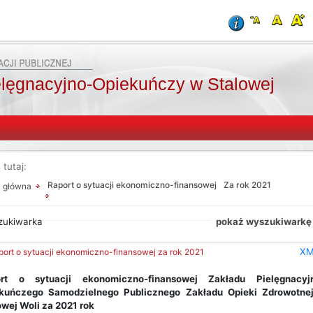
elęgnacyjno-Opiekuńczy w Stalowej
 tutaj:
Od:
Od:
Fraza:
oraz
Raport o sytuacji ekonomiczno-finansowej
Za rok 2021
a główna
Do:
Treści archiwalne
zukiwarka
Szukaj
pokaż wyszukiwarkę
X
port o sytuacji ekonomiczno-finansowej za rok 2021
ort o sytuacji ekonomiczno-finansowej
Zakładu Pielęgnacyj
ekuńczego
Samodzielnego Publicznego Zakładu Opieki Zdrowotn
owej Woli za 2021 rok