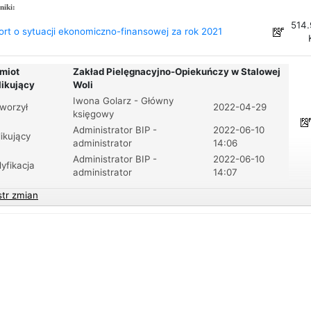
niki:
514.
rt o sytuacji ekonomiczno-finansowej za rok 2021
miot
Zakład Pielęgnacyjno-Opiekuńczy w Stalowej
likujący
Woli
Iwona Golarz - Główny
worzył
2022-04-29
księgowy
Administrator BIP -
2022-06-10
ikujący
administrator
14:06
Administrator BIP -
2022-06-10
yfikacja
administrator
14:07
str zmian