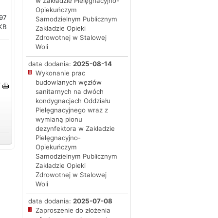
w Zakładzie Pielęgnacyjno-
Opiekuńczym
97
Samodzielnym Publicznym
KB
Zakładzie Opieki
Zdrowotnej w Stalowej
Woli
data dodania:
2025-08-14
Wykonanie prac
budowlanych węzłów
sanitarnych na dwóch
kondygnacjach Oddziału
Pielęgnacyjnego wraz z
wymianą pionu
dezynfektora w Zakładzie
Pielęgnacyjno-
Opiekuńczym
Samodzielnym Publicznym
Zakładzie Opieki
Zdrowotnej w Stalowej
Woli
data dodania:
2025-07-08
Zaproszenie do złożenia