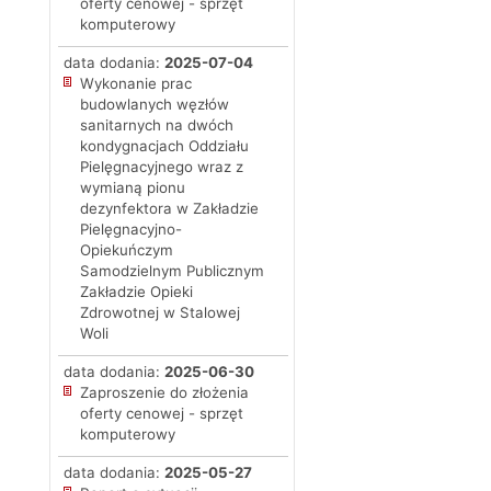
oferty cenowej - sprzęt
komputerowy
data dodania:
2025-07-04
Wykonanie prac
budowlanych węzłów
sanitarnych na dwóch
kondygnacjach Oddziału
Pielęgnacyjnego wraz z
wymianą pionu
dezynfektora w Zakładzie
Pielęgnacyjno-
Opiekuńczym
Samodzielnym Publicznym
Zakładzie Opieki
Zdrowotnej w Stalowej
Woli
data dodania:
2025-06-30
Zaproszenie do złożenia
oferty cenowej - sprzęt
komputerowy
data dodania:
2025-05-27