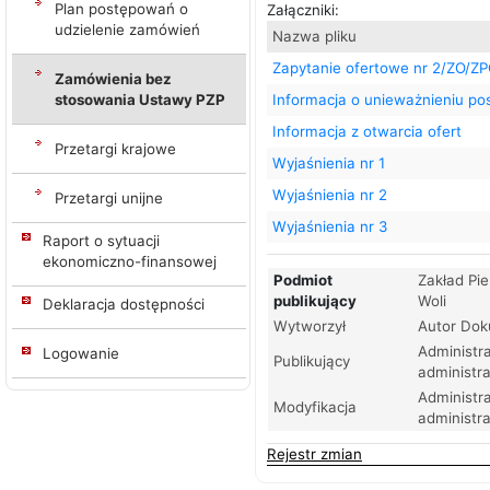
Plan postępowań o
Załączniki:
udzielenie zamówień
Nazwa pliku
Zapytanie ofertowe nr 2/ZO/Z
Zamówienia bez
stosowania Ustawy PZP
Informacja o unieważnieniu p
Informacja z otwarcia ofert
Przetargi krajowe
Wyjaśnienia nr 1
Wyjaśnienia nr 2
Przetargi unijne
Wyjaśnienia nr 3
Raport o sytuacji
ekonomiczno-finansowej
Podmiot
Zakład Pi
publikujący
Woli
Deklaracja dostępności
Wytworzył
Autor Do
Administra
Logowanie
Publikujący
administra
Administra
Modyfikacja
administra
Rejestr zmian