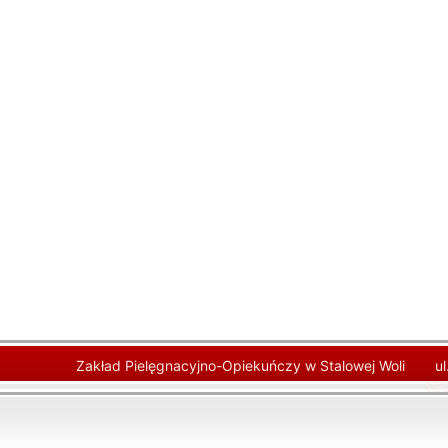
Zakład Pielęgnacyjno-Opiekuńczy w Stalowej Woli
u
180