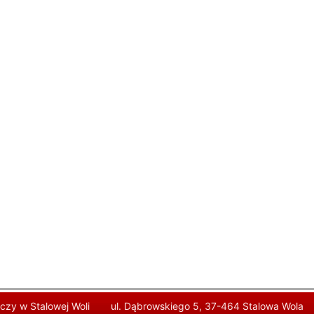
czy w Stalowej Woli
ul. Dąbrowskiego 5, 37-464 Stalowa Wola