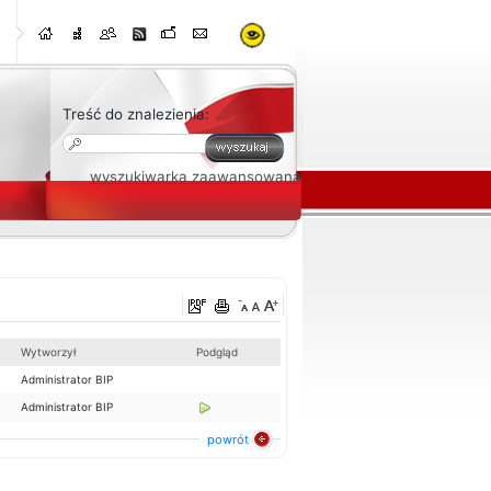
Treść do znalezienia:
wyszukiwarka zaawansowana
Wytworzył
Podgląd
Administrator BIP
Administrator BIP
powrót